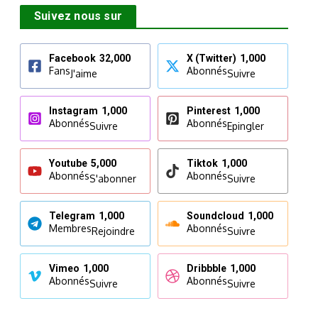
Suivez nous sur
Facebook
32,000
X (Twitter)
1,000
Fans
Abonnés
J'aime
Suivre
Instagram
1,000
Pinterest
1,000
Abonnés
Abonnés
Suivre
Epingler
Youtube
5,000
Tiktok
1,000
Abonnés
Abonnés
S'abonner
Suivre
Telegram
1,000
Soundcloud
1,000
Membres
Abonnés
Rejoindre
Suivre
Vimeo
1,000
Dribbble
1,000
Abonnés
Abonnés
Suivre
Suivre