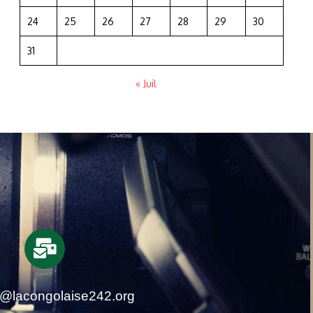
24
25
26
27
28
29
30
31
« Juil
t@lacongolaise242.org