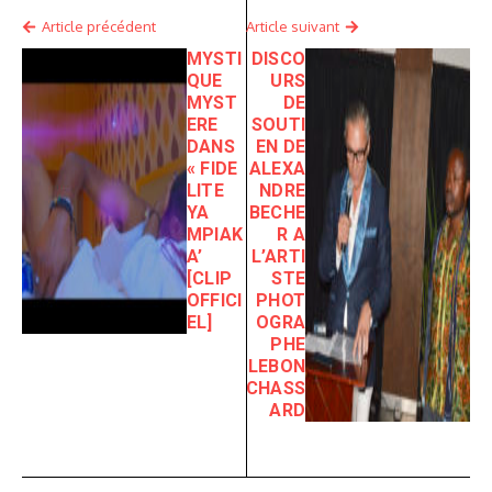
Article précédent
Article suivant
MYSTI
DISCO
QUE
URS
MYST
DE
ERE
SOUTI
DANS
EN DE
« FIDE
ALEXA
LITE
NDRE
YA
BECHE
MPIAK
R A
A’
L’ARTI
[CLIP
STE
OFFICI
PHOT
EL]
OGRA
PHE
LEBON
CHASS
ARD