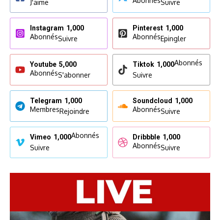
Abonnés
J'aime
Suivre
Instagram
1,000
Pinterest
1,000
Abonnés
Abonnés
Suivre
Epingler
Abonnés
Youtube
5,000
Tiktok
1,000
Abonnés
S'abonner
Suivre
Telegram
1,000
Soundcloud
1,000
Membres
Abonnés
Rejoindre
Suivre
Abonnés
Vimeo
1,000
Dribbble
1,000
Abonnés
Suivre
Suivre