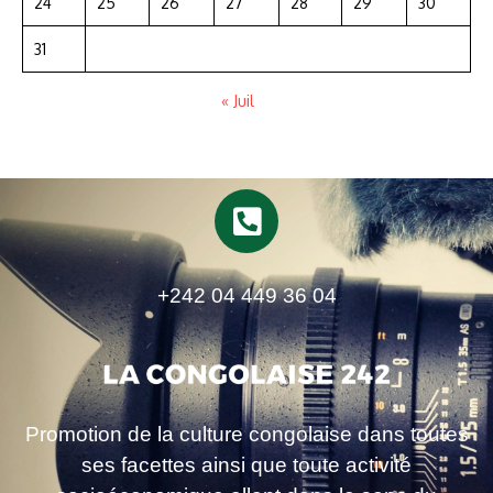
24
25
26
27
28
29
30
31
« Juil
+242 04 449 36 04
Promotion de la culture congolaise dans toutes
ses facettes ainsi que toute activité