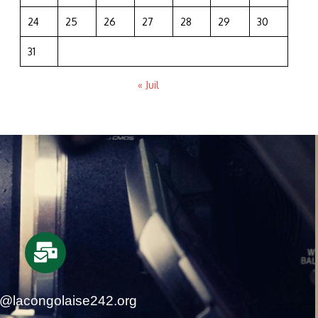
24
25
26
27
28
29
30
31
« Juil
t@lacongolaise242.org