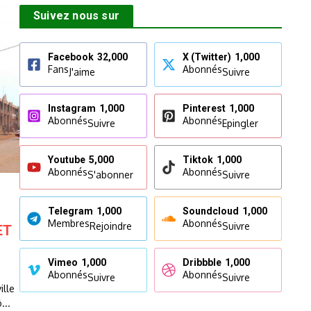
Suivez nous sur
Facebook
32,000
X (Twitter)
1,000
Fans
Abonnés
J'aime
Suivre
Instagram
1,000
Pinterest
1,000
Abonnés
Abonnés
Suivre
Epingler
Youtube
5,000
Tiktok
1,000
Abonnés
Abonnés
S'abonner
Suivre
Telegram
1,000
Soundcloud
1,000
Membres
Abonnés
Rejoindre
Suivre
ET
Vimeo
1,000
Dribbble
1,000
Abonnés
Abonnés
Suivre
Suivre
ille
...