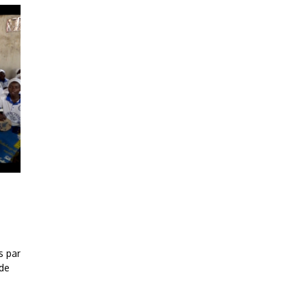
s par
 de