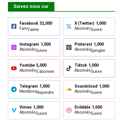
Suivez nous sur
Facebook
32,000
X (Twitter)
1,000
Fans
Abonnés
J'aime
Suivre
Instagram
1,000
Pinterest
1,000
Abonnés
Abonnés
Suivre
Epingler
Youtube
5,000
Tiktok
1,000
Abonnés
Abonnés
S'abonner
Suivre
Telegram
1,000
Soundcloud
1,000
Membres
Abonnés
Rejoindre
Suivre
Vimeo
1,000
Dribbble
1,000
Abonnés
Abonnés
Suivre
Suivre