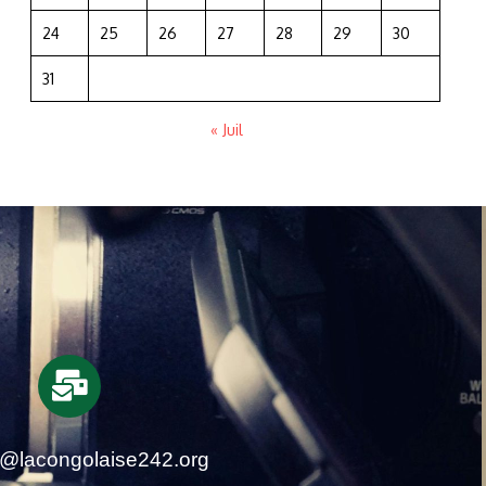
24
25
26
27
28
29
30
31
« Juil
t@lacongolaise242.org