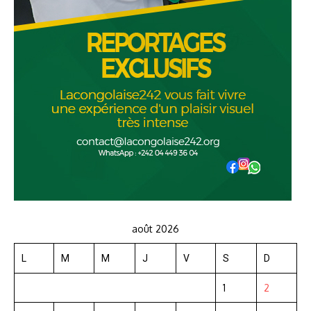
août 2026
L
M
M
J
V
S
D
1
2