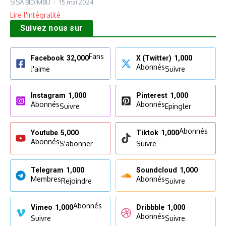
SISA BIDIMBU
15 mai 2024
Lire l'intégralité
Suivez nous sur
Fans
Facebook
32,000
X (Twitter)
1,000
Abonnés
J'aime
Suivre
Instagram
1,000
Pinterest
1,000
Abonnés
Abonnés
Suivre
Epingler
Abonnés
Youtube
5,000
Tiktok
1,000
Abonnés
S'abonner
Suivre
Telegram
1,000
Soundcloud
1,000
Membres
Abonnés
Rejoindre
Suivre
Abonnés
Vimeo
1,000
Dribbble
1,000
Abonnés
Suivre
Suivre