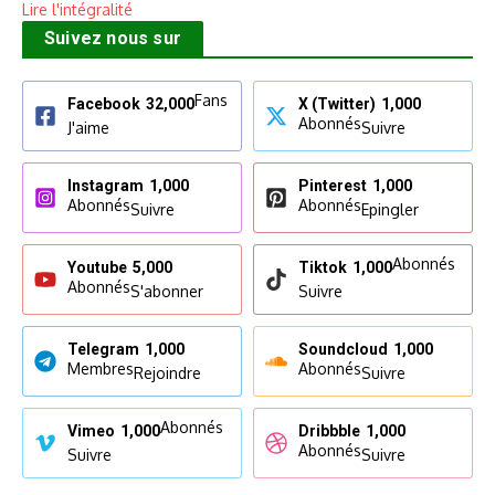
Lire l'intégralité
Suivez nous sur
Fans
Facebook
32,000
X (Twitter)
1,000
Abonnés
J'aime
Suivre
Instagram
1,000
Pinterest
1,000
Abonnés
Abonnés
Suivre
Epingler
Abonnés
Youtube
5,000
Tiktok
1,000
Abonnés
S'abonner
Suivre
Telegram
1,000
Soundcloud
1,000
Membres
Abonnés
Rejoindre
Suivre
Abonnés
Vimeo
1,000
Dribbble
1,000
Abonnés
Suivre
Suivre