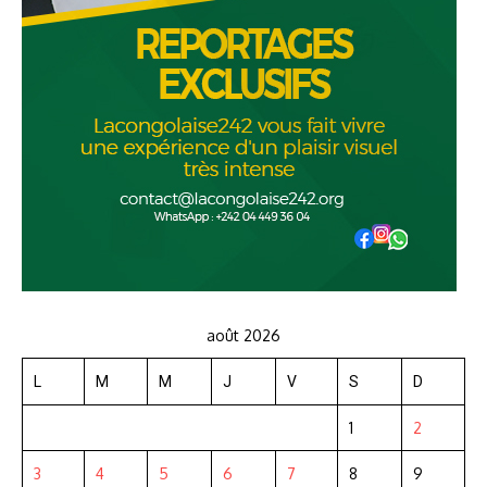
août 2026
L
M
M
J
V
S
D
1
2
3
4
5
6
7
8
9