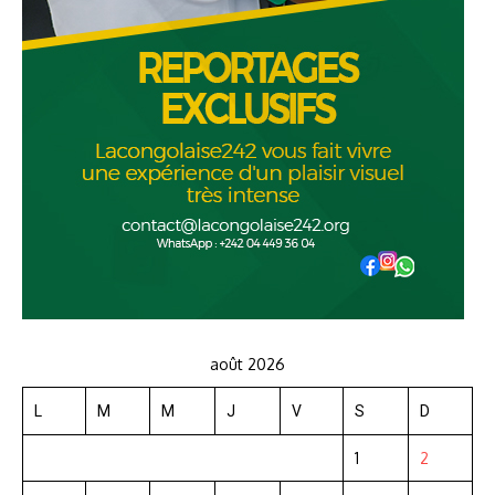
août 2026
L
M
M
J
V
S
D
1
2