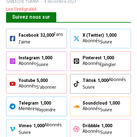
SABLECHE TSIMBA
4 décembre 2023
Lire l'intégralité
Suivez nous sur
Fans
Facebook
32,000
X (Twitter)
1,000
Abonnés
J'aime
Suivre
Instagram
1,000
Pinterest
1,000
Abonnés
Abonnés
Suivre
Epingler
Abonnés
Youtube
5,000
Tiktok
1,000
Abonnés
S'abonner
Suivre
Telegram
1,000
Soundcloud
1,000
Membres
Abonnés
Rejoindre
Suivre
Abonnés
Vimeo
1,000
Dribbble
1,000
Abonnés
Suivre
Suivre