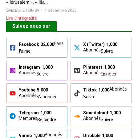
« Jérusalem ». « J&r...
SABLECHE TSIMBA
4 décembre 2023
Lire l'intégralité
Suivez nous sur
Fans
Facebook
32,000
X (Twitter)
1,000
Abonnés
J'aime
Suivre
Instagram
1,000
Pinterest
1,000
Abonnés
Abonnés
Suivre
Epingler
Abonnés
Youtube
5,000
Tiktok
1,000
Abonnés
S'abonner
Suivre
Telegram
1,000
Soundcloud
1,000
Membres
Abonnés
Rejoindre
Suivre
Abonnés
Vimeo
1,000
Dribbble
1,000