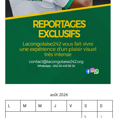
août 2026
L
M
M
J
V
S
D
1
2