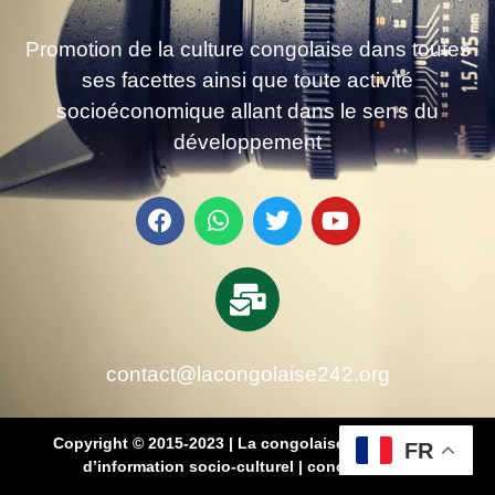
Promotion de la culture congolaise dans toutes
ses facettes ainsi que toute activité
socioéconomique allant dans le sens du
développement
contact@lacongolaise242.org
Copyright © 2015-2023 | La congolaise 242 – média
FR
d’information socio-culturel
|
conçu par SB