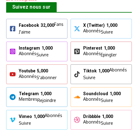
Suivez nous sur
Fans
Facebook
32,000
X (Twitter)
1,000
Abonnés
J'aime
Suivre
Instagram
1,000
Pinterest
1,000
Abonnés
Abonnés
Suivre
Epingler
Abonnés
Youtube
5,000
Tiktok
1,000
Abonnés
S'abonner
Suivre
Telegram
1,000
Soundcloud
1,000
Membres
Abonnés
Rejoindre
Suivre
Abonnés
Vimeo
1,000
Dribbble
1,000
Abonnés
Suivre
Suivre