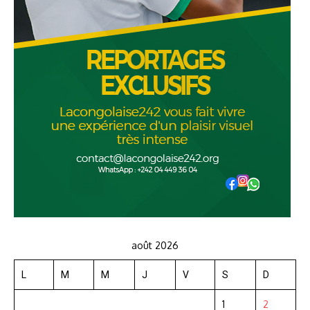
août 2026
L
M
M
J
V
S
D
1
2