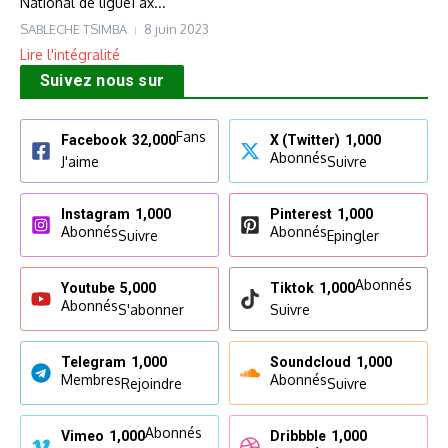
National de ligue1 ax...
SABLECHE TSIMBA
8 juin 2023
Lire l'intégralité
Suivez nous sur
Fans
Facebook
32,000
X (Twitter)
1,000
Abonnés
J'aime
Suivre
Instagram
1,000
Pinterest
1,000
Abonnés
Abonnés
Suivre
Epingler
Abonnés
Youtube
5,000
Tiktok
1,000
Abonnés
S'abonner
Suivre
Telegram
1,000
Soundcloud
1,000
Membres
Abonnés
Rejoindre
Suivre
Abonnés
Vimeo
1,000
Dribbble
1,000