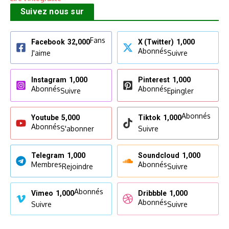
Suivez nous sur
Fans
Facebook
32,000
X (Twitter)
1,000
Abonnés
J'aime
Suivre
Instagram
1,000
Pinterest
1,000
Abonnés
Abonnés
Suivre
Epingler
Abonnés
Youtube
5,000
Tiktok
1,000
Abonnés
S'abonner
Suivre
Telegram
1,000
Soundcloud
1,000
Membres
Abonnés
Rejoindre
Suivre
Abonnés
Vimeo
1,000
Dribbble
1,000
Abonnés
Suivre
Suivre