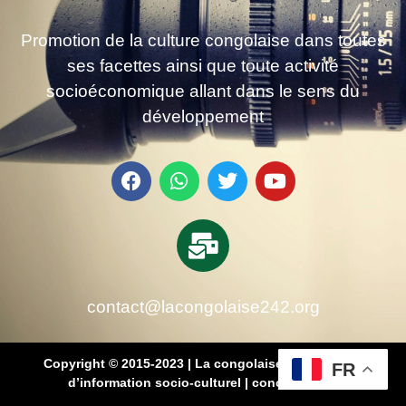
Promotion de la culture congolaise dans toutes
ses facettes ainsi que toute activité
socioéconomique allant dans le sens du
développement
contact@lacongolaise242.org
Copyright © 2015-2023 | La congolaise 242 – média
FR
d’information socio-culturel
|
conçu par SB