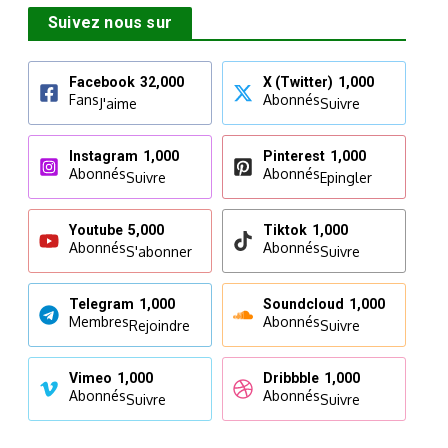
Suivez nous sur
Facebook
32,000
X (Twitter)
1,000
Fans
Abonnés
J'aime
Suivre
Instagram
1,000
Pinterest
1,000
Abonnés
Abonnés
Suivre
Epingler
Youtube
5,000
Tiktok
1,000
Abonnés
Abonnés
S'abonner
Suivre
Telegram
1,000
Soundcloud
1,000
Membres
Abonnés
Rejoindre
Suivre
Vimeo
1,000
Dribbble
1,000
Abonnés
Abonnés
Suivre
Suivre