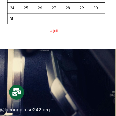
24
25
26
27
28
29
30
31
« Juil
t@lacongolaise242.org