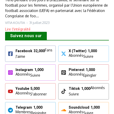
football pour les femmes, organisé par l’Union européenne de
football association (UEFA) en partenariat avec la Fédération
Congolaise de foo...
VITIA KOUTIA
31 juillet 2023
Lire l'intégralité
Suivez nous sur
Fans
Facebook
32,000
X (Twitter)
1,000
Abonnés
J'aime
Suivre
Instagram
1,000
Pinterest
1,000
Abonnés
Abonnés
Suivre
Epingler
Abonnés
Youtube
5,000
Tiktok
1,000
Abonnés
S'abonner
Suivre
Telegram
1,000
Soundcloud
1,000
Membres
Abonnés
Rejoindre
Suivre