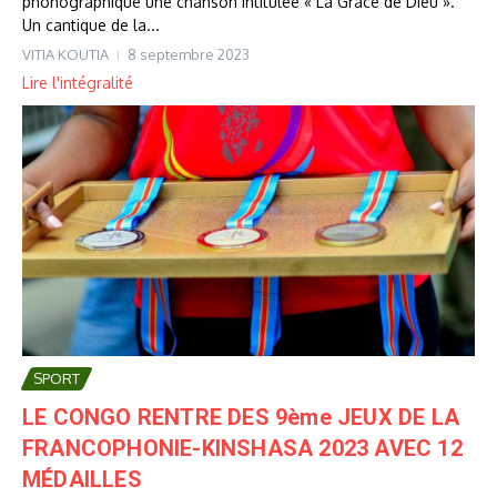
phonographique une chanson intitulée « La Grâce de Dieu ».
Un cantique de la...
VITIA KOUTIA
8 septembre 2023
Lire l'intégralité
SPORT
LE CONGO RENTRE DES 9ème JEUX DE LA
FRANCOPHONIE-KINSHASA 2023 AVEC 12
MÉDAILLES