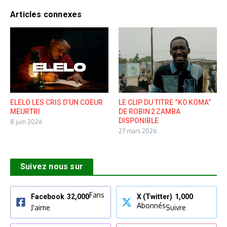
Articles connexes
ELELO LES CRIS D’UN COEUR
LE CLIP DU TITRE “KO KOMA”
MEURTRI
DE ROBIN 2 ZAMBA
DISPONIBLE
8 juin 2026
27 mars 2026
Suivez nous sur
Fans
Facebook
32,000
X (Twitter)
1,000
Abonnés
J'aime
Suivre