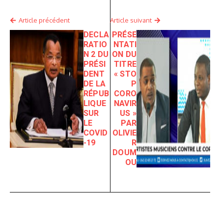
Article précédent
Article suivant
DECLA
PRÉSE
RATIO
NTATI
N 2 DU
ON DU
PRÉSI
TITRE
DENT
« STO
DE LA
P
RÉPUB
CORO
LIQUE
NAVIR
SUR
US »
LE
PAR
COVID
OLIVIE
-19
R
DOUM
OU