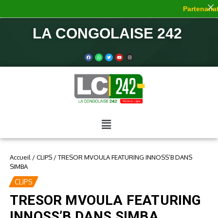
Partenariat 
LA CONGOLAISE 242
Accueil
/
CLIPS
/
TRESOR MVOULA FEATURING INNOSS’B DANS
SIMBA
CLIPS
TRESOR MVOULA FEATURING
INNOSS’B DANS SIMBA