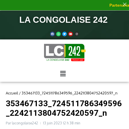
Partenariat
LA CONGOLAISE 242
Accueil
/
353467133_724511786349596_2242113804752420597_n
353467133_724511786349596
_2242113804752420597_n
Par
lacongolaise242
13 juin 2023
12 h 38 min