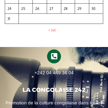
24
25
26
27
28
29
30
31
« Juil
+242 04 449 36 04
Promotion de la culture congolaise dans toutes