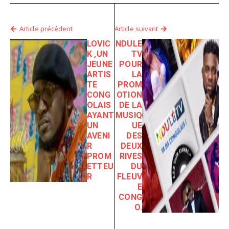
Article précédent
Article suivant
LOVIC
NDULE
K ,UN
TV
JEUNE
POUR
ARTIS
LA
TE
PROM
CONG
OTION
OLAIS
DE LA
AYANT
MUSIQ
UN
UE
AVENI
DES
R
DEUX
PROM
RIVES
ETTEU
DU
R
FLEUV
E
CONG
O.