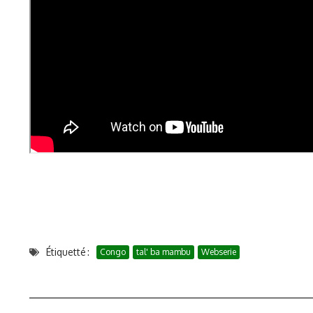
Étiquetté :
Congo
tal' ba mambu
Webserie