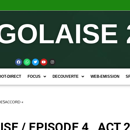
GOLAISE 
OOT-DIRECT
FOCUS
DECOUVERTE
WEB-EMISSION
S
 DESACCORD «
SE / EPISODE 4_ ACT 