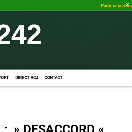
Partenariat de choc
242
PORT
DIRECT RCJ
CONTACT
2 : » DESACCORD «