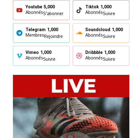
Youtube
5,000
Tiktok
1,000
Abonnés
Abonnés
S'abonner
Suivre
Telegram
1,000
Soundcloud
1,000
Membres
Abonnés
Rejoindre
Suivre
Vimeo
1,000
Dribbble
1,000
Abonnés
Abonnés
Suivre
Suivre