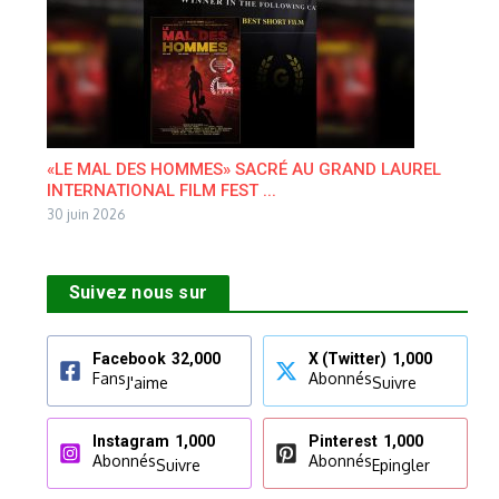
«LE MAL DES HOMMES» SACRÉ AU GRAND LAUREL
INTERNATIONAL FILM FEST ...
30 juin 2026
Suivez nous sur
Facebook
32,000
X (Twitter)
1,000
Fans
Abonnés
J'aime
Suivre
Instagram
1,000
Pinterest
1,000
Abonnés
Abonnés
Suivre
Epingler