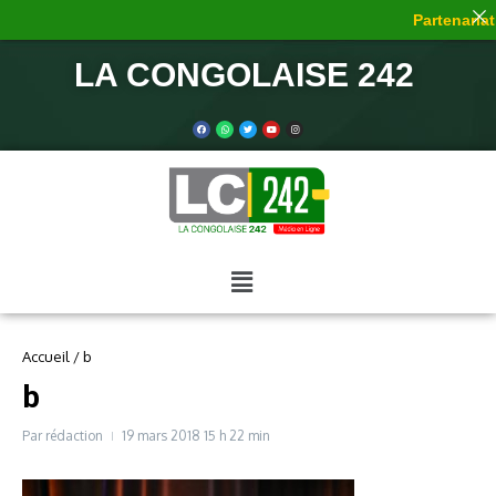
Partenariat
LA CONGOLAISE 242
Accueil
/
b
b
Par
rédaction
19 mars 2018
15 h 22 min