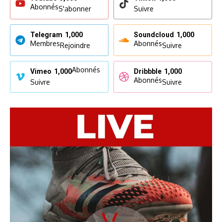
Abonnés
S'abonner
Suivre
Telegram
1,000
Soundcloud
1,000
Membres
Abonnés
Rejoindre
Suivre
Abonnés
Vimeo
1,000
Dribbble
1,000
Abonnés
Suivre
Suivre