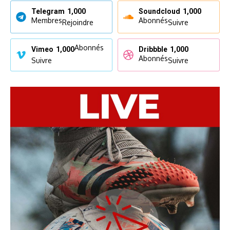
Telegram
1,000
Soundcloud
1,000
Membres
Abonnés
Rejoindre
Suivre
Abonnés
Vimeo
1,000
Dribbble
1,000
Abonnés
Suivre
Suivre