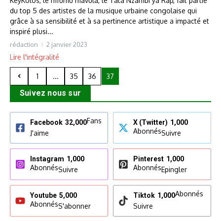
KeyKolos, le mfumu mavula, le Tata Nzambi ya Rap, fait partie
du top 5 des artistes de la musique urbaine congolaise qui
grâce à sa sensibilité et à sa pertinence artistique a impacté et
inspiré plusi...
rédaction
2 janvier 2023
Lire l'intégralité
1
...
35
36
37
Suivez nous sur
Fans
Facebook
32,000
X (Twitter)
1,000
Abonnés
J'aime
Suivre
Instagram
1,000
Pinterest
1,000
Abonnés
Abonnés
Suivre
Epingler
Abonnés
Youtube
5,000
Tiktok
1,000
Abonnés
S'abonner
Suivre