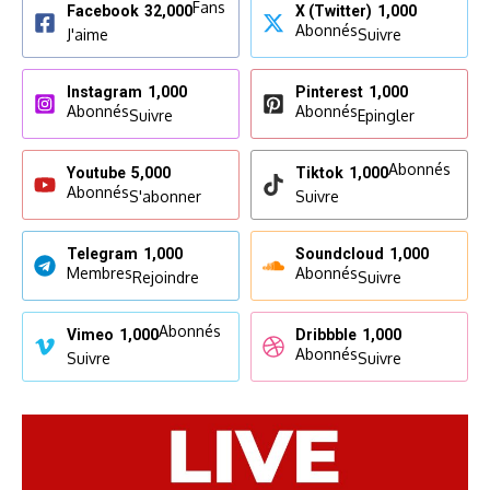
Fans
Facebook
32,000
X (Twitter)
1,000
Abonnés
J'aime
Suivre
Instagram
1,000
Pinterest
1,000
Abonnés
Abonnés
Suivre
Epingler
Abonnés
Youtube
5,000
Tiktok
1,000
Abonnés
S'abonner
Suivre
Telegram
1,000
Soundcloud
1,000
Membres
Abonnés
Rejoindre
Suivre
Abonnés
Vimeo
1,000
Dribbble
1,000
Abonnés
Suivre
Suivre