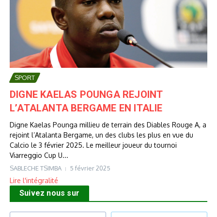
SPORT
DIGNE KAELAS POUNGA REJOINT
L’ATALANTA BERGAME EN ITALIE
Digne Kaelas Pounga millieu de terrain des Diables Rouge A, a
rejoint l’Atalanta Bergame, un des clubs les plus en vue du
Calcio le 3 février 2025. Le meilleur joueur du tournoi
Viarreggio Cup U...
SABLECHE TSIMBA
5 février 2025
Lire l'intégralité
Suivez nous sur