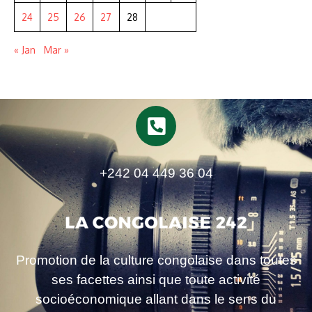
24
25
26
27
28
« Jan
Mar »
+242 04 449 36 04
Promotion de la culture congolaise dans toutes
ses facettes ainsi que toute activité
socioéconomique allant dans le sens du