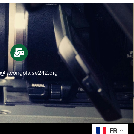
t@lacongolaise242.org
FR