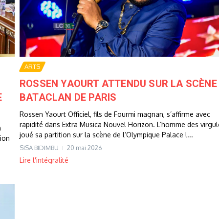
ARTS
ROSSEN YAOURT ATTENDU SUR LA SCÈNE
E
BATACLAN DE PARIS
Rossen Yaourt Officiel, fils de Fourmi magnan, s’affirme avec
rapidité dans Extra Musica Nouvel Horizon. L’homme des virgul
n
joué sa partition sur la scène de l’Olympique Palace l...
tion
SISA BIDIMBU
20 mai 2026
Lire l'intégralité