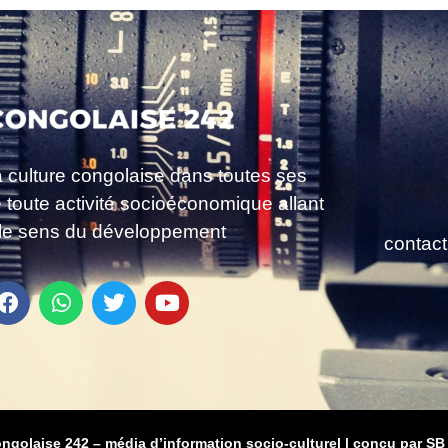
a culture congolaise dans toutes ses
e toute activité socioéconomique allant
le sens du développement
contac
ongolaise 242 – média d’information socio-culturel
|
conçu par SB