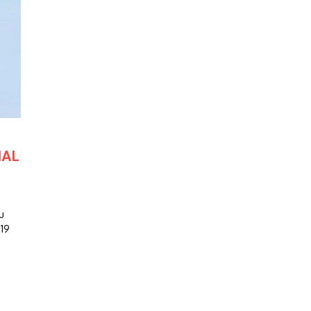
IAL
u
 19