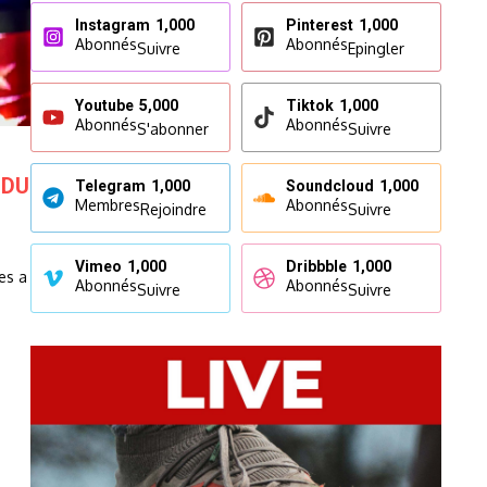
Instagram
1,000
Pinterest
1,000
Abonnés
Abonnés
Suivre
Epingler
Youtube
5,000
Tiktok
1,000
Abonnés
Abonnés
S'abonner
Suivre
 DU
Telegram
1,000
Soundcloud
1,000
Membres
Abonnés
Rejoindre
Suivre
Vimeo
1,000
Dribbble
1,000
es a
Abonnés
Abonnés
Suivre
Suivre