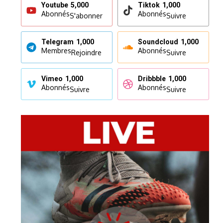
Youtube
5,000
Tiktok
1,000
Abonnés
Abonnés
S'abonner
Suivre
Telegram
1,000
Soundcloud
1,000
Membres
Abonnés
Rejoindre
Suivre
Vimeo
1,000
Dribbble
1,000
Abonnés
Abonnés
Suivre
Suivre