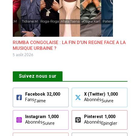
RUMBA CONGOLAISE : LA FIN D’UN REGNE FACE A LA
MUSIQUE URBAINE ?
5 août 2026
Suivez nous sur
Facebook
32,000
X (Twitter)
1,000
Fans
Abonnés
J'aime
Suivre
Instagram
1,000
Pinterest
1,000
Abonnés
Abonnés
Suivre
Epingler