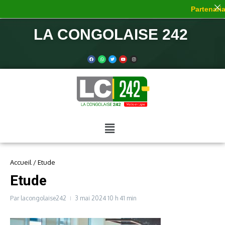
Partenariat
LA CONGOLAISE 242
Accueil
/
Etude
Etude
Par
lacongolaise242
3 mai 2024
10 h 41 min