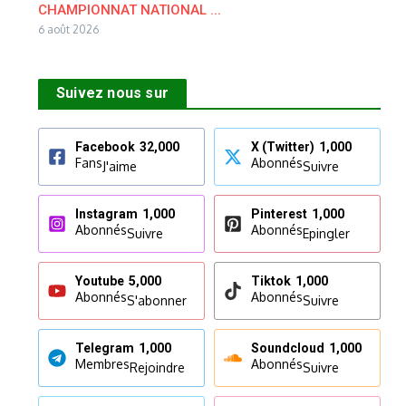
CHAMPIONNAT NATIONAL ...
6 août 2026
Suivez nous sur
Facebook
32,000
X (Twitter)
1,000
Fans
Abonnés
J'aime
Suivre
Instagram
1,000
Pinterest
1,000
Abonnés
Abonnés
Suivre
Epingler
Youtube
5,000
Tiktok
1,000
Abonnés
Abonnés
S'abonner
Suivre
Telegram
1,000
Soundcloud
1,000
Membres
Abonnés
Rejoindre
Suivre