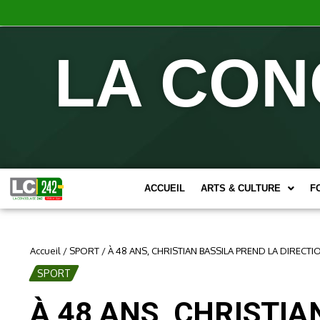
LA CON
ACCUEIL
ARTS & CULTURE
F
Accueil
/
SPORT
/
À 48 ANS, CHRISTIAN BASSILA PREND LA DIRECTI
SPORT
À 48 ANS, CHRISTIA