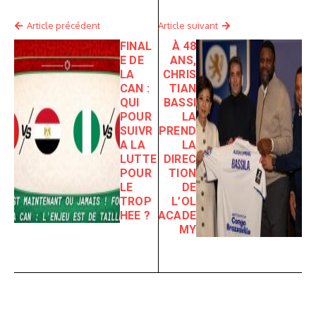
Article précédent
Article suivant
FINAL
À 48
E DE
ANS,
LA
CHRIS
CAN :
TIAN
QUI
BASSI
POUR
LA
SUIVR
PREND
A LA
LA
LUTTE
DIREC
POUR
TION
LE
DE
TROP
L’OL
HEE ?
ACADE
MY