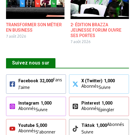
TRANSFORMER SON MÉTIER
2ᵉ ÉDITION BRAZZA
EN BUSINESS
JEUNESSE FORUM OUVRE
SES PORTES
7 août 2026
7 août 2026
Suivez nous sur
Fans
Facebook
32,000
X (Twitter)
1,000
Abonnés
J'aime
Suivre
Instagram
1,000
Pinterest
1,000
Abonnés
Abonnés
Suivre
Epingler
Abonnés
Youtube
5,000
Tiktok
1,000
Abonnés
S'abonner
Suivre