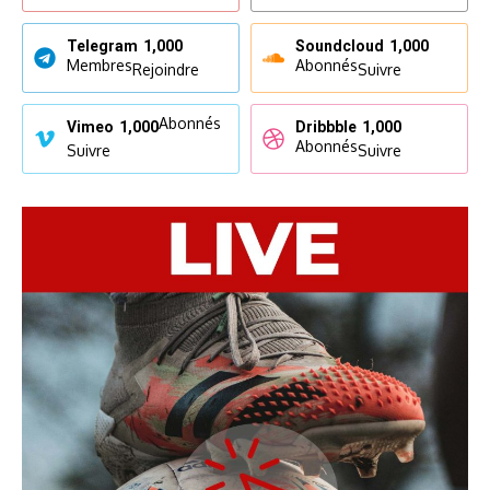
Telegram
1,000
Soundcloud
1,000
Membres
Abonnés
Rejoindre
Suivre
Abonnés
Vimeo
1,000
Dribbble
1,000
Abonnés
Suivre
Suivre