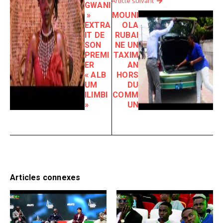
Article suivant
GWANI
»
MOUNI
EXTRA
OLA
IT DE
RUBAI
SON
NE UN
PREMI
TAXIM
ER
AN
« ALB
HORS
UM
DU
ILIMBI
COMM
»
UN
Articles connexes