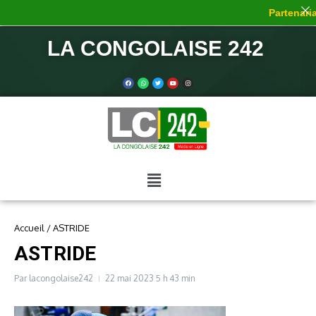
Partenariat
LA CONGOLAISE 242
Accueil
/
ASTRIDE
ASTRIDE
Par
lacongolaise242
22 mai 2023
5 h 43 min