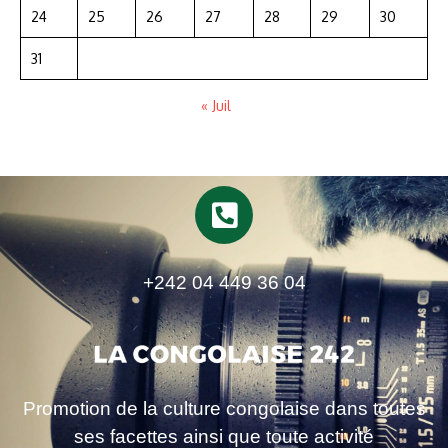
24
25
26
27
28
29
30
31
« Juil
+242 04 449 36 04
Promotion de la culture congolaise dans toutes
ses facettes ainsi que toute activité