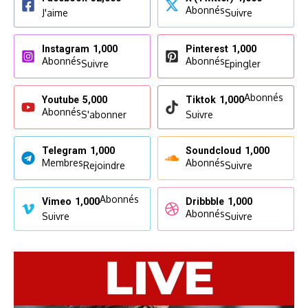
Abonnés
J'aime
Suivre
Instagram
1,000
Pinterest
1,000
Abonnés
Abonnés
Suivre
Epingler
Abonnés
Youtube
5,000
Tiktok
1,000
Abonnés
S'abonner
Suivre
Telegram
1,000
Soundcloud
1,000
Membres
Abonnés
Rejoindre
Suivre
Abonnés
Vimeo
1,000
Dribbble
1,000
Abonnés
Suivre
Suivre