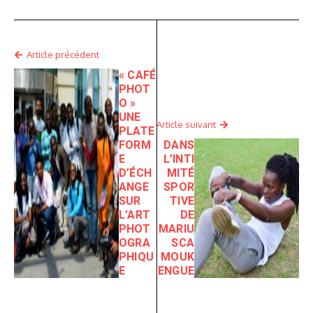
Article précédent
« CAFÉ
PHOT
O »
UNE
Article suivant
PLATE
FORM
DANS
E
L’INTI
D’ÉCH
MITÉ
ANGE
SPOR
SUR
TIVE
L’ART
DE
PHOT
MARIU
OGRA
SCA
PHIQU
MOUK
E
ENGUE