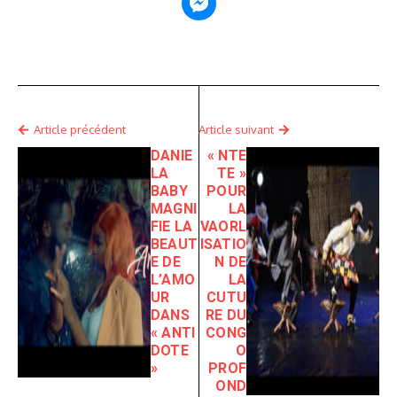
Article précédent
Article suivant
DANIE
« NTE
LA
TE »
BABY
POUR
MAGNI
LA
FIE LA
VAORL
BEAUT
ISATIO
E DE
N DE
L’AMO
LA
UR
CUTU
DANS
RE DU
« ANTI
CONG
DOTE
O
»
PROF
OND