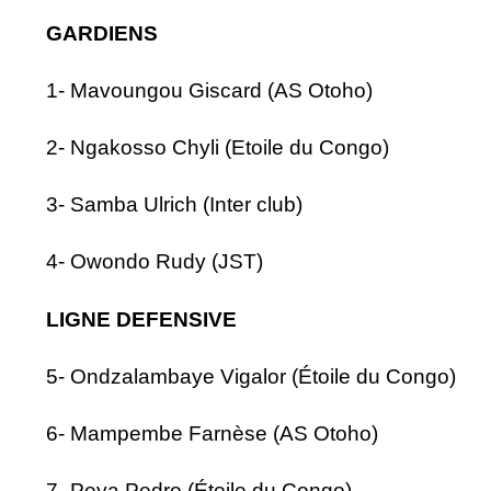
GARDIENS
1- Mavoungou Giscard (AS Otoho)
2- Ngakosso Chyli (Etoile du Congo)
3- Samba Ulrich (Inter club)
4- Owondo Rudy (JST)
LIGNE DEFENSIVE
5- Ondzalambaye Vigalor (Étoile du Congo)
6- Mampembe Farnèse (AS Otoho)
7- Peya Pedro (Étoile du Congo)