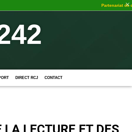
Partenariat de choc
: 
242
PORT
DIRECT RCJ
CONTACT
 LA LECTURE ET DES