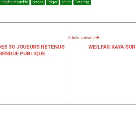
lirelibr'ensemble
presse
Projet
sahm
Totanga
Article suivant
 DES 30 JOUEURS RETENUS
WEILFAR KAYA SUR
RENDUE PUBLIQUE