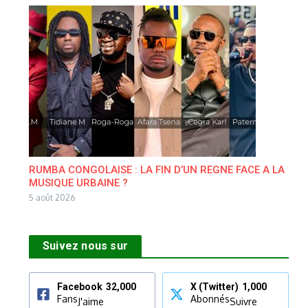
RUMBA CONGOLAISE : LA FIN D’UN REGNE FACE A LA
MUSIQUE URBAINE ?
5 août 2026
Suivez nous sur
Facebook
32,000
X (Twitter)
1,000
Fans
Abonnés
J'aime
Suivre