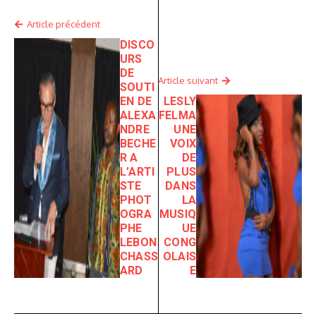
Article précédent
DISCO
URS
DE
Article suivant
SOUTI
EN DE
LESLY
ALEXA
FELMA
NDRE
UNE
BECHE
VOIX
R A
DE
L’ARTI
PLUS
STE
DANS
PHOT
LA
OGRA
MUSIQ
PHE
UE
LEBON
CONG
CHASS
OLAIS
ARD
E