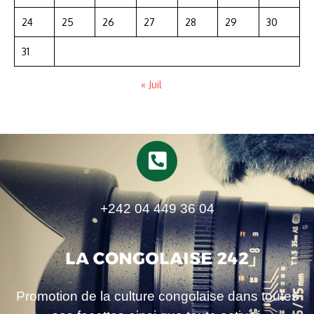
24
25
26
27
28
29
30
31
« Juil
+242 04 449 36 04
Promotion de la culture congolaise dans toutes