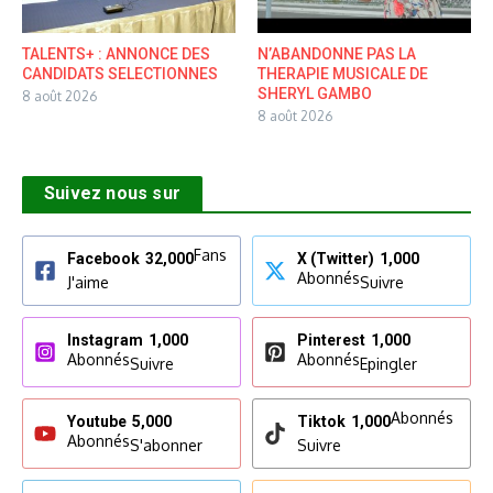
TALENTS+ : ANNONCE DES
N’ABANDONNE PAS LA
CANDIDATS SELECTIONNES
THERAPIE MUSICALE DE
SHERYL GAMBO
8 août 2026
8 août 2026
Suivez nous sur
Fans
Facebook
32,000
X (Twitter)
1,000
Abonnés
J'aime
Suivre
Instagram
1,000
Pinterest
1,000
Abonnés
Abonnés
Suivre
Epingler
Abonnés
Youtube
5,000
Tiktok
1,000
Abonnés
S'abonner
Suivre