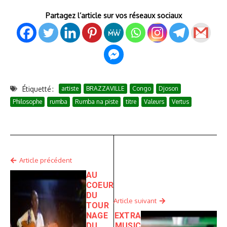
Partagez l’article sur vos réseaux sociaux
Étiquetté :
artiste
BRAZZAVILLE
Congo
Djoson
Philosophe
rumba
Rumba na piste
titre
Valeurs
Vertus
Article précédent
AU
COEUR
DU
Article suivant
TOUR
NAGE
EXTRA
DU
MUSIC