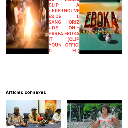
CLIP
A
« FRÈR
NOUVE
ES DE
L
SANG
HORIZ
» DE
ON –
PARFA
EBOKA
IT
(CLIP
YOUN
OFFICI
G
EL)
Articles connexes