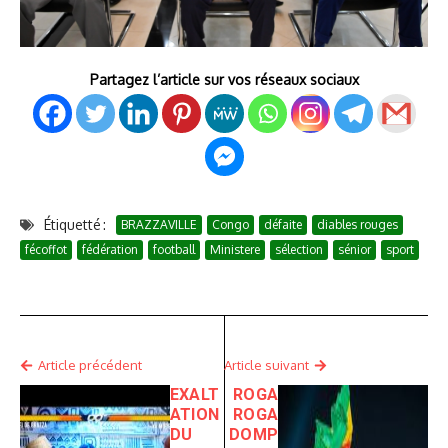
Partagez l’article sur vos réseaux sociaux
Étiquetté :
BRAZZAVILLE
Congo
défaite
diables rouges
fécoffot
fédération
football
Ministere
sélection
sénior
sport
Article précédent
Article suivant
EXALT
ROGA
ATION
ROGA
DU
DOMP