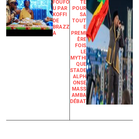
FOUFO
TE
U PAR
POUR
KOFFI
SA
DE
TOUT
BRAZZ
E
A
PREMI
ÈRE
FOIS
LE
MYTHI
QUE
STADE
ALPH
ONSE
MASS
AMBA
DÉBAT