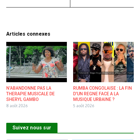
Articles connexes
N’ABANDONNE PAS LA
RUMBA CONGOLAISE : LA FIN
THERAPIE MUSICALE DE
D’UN REGNE FACE A LA
SHERYL GAMBO
MUSIQUE URBAINE ?
8 août 2026
5 août 2026
Suivez nous sur