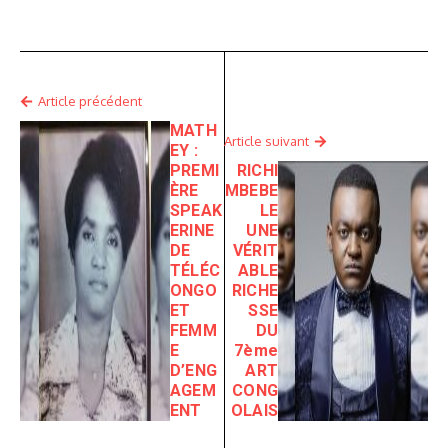
Article précédent
MATH
Article suivant
EY :
PREMI
RICHI
ÈRE
MBEBE
SPEAK
LE
ERINE
UNE
DE
VÉRIT
TÉLÉC
ABLE
ONGO
RICHE
ET
SSE
FEMM
DU
E
7ème
D’ENG
ART
AGEM
CONG
ENT
OLAIS