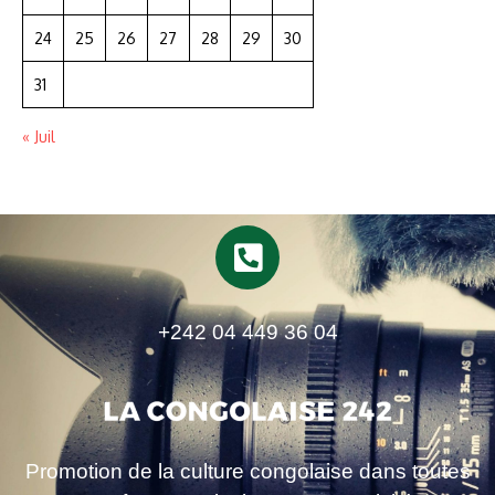
24
25
26
27
28
29
30
31
« Juil
+242 04 449 36 04
Promotion de la culture congolaise dans toutes