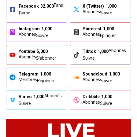
Fans
Facebook
32,000
X (Twitter)
1,000
Abonnés
J'aime
Suivre
Instagram
1,000
Pinterest
1,000
Abonnés
Abonnés
Suivre
Epingler
Abonnés
Youtube
5,000
Tiktok
1,000
Abonnés
S'abonner
Suivre
Telegram
1,000
Soundcloud
1,000
Membres
Abonnés
Rejoindre
Suivre
Abonnés
Vimeo
1,000
Dribbble
1,000
Abonnés
Suivre
Suivre