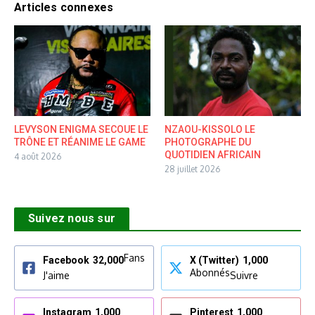
Articles connexes
LEVYSON ENIGMA SECOUE LE
NZAOU-KISSOLO LE
TRÔNE ET RÉANIME LE GAME
PHOTOGRAPHE DU
QUOTIDIEN AFRICAIN
4 août 2026
28 juillet 2026
Suivez nous sur
Fans
Facebook
32,000
X (Twitter)
1,000
Abonnés
J'aime
Suivre
Instagram
1,000
Pinterest
1,000