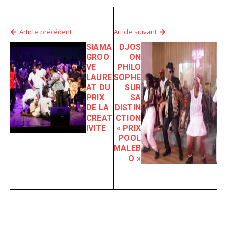
Article précédent
Article suivant
SIAMA
DJOS
GROO
ON
VE
PHILO
LAURE
SOPHE
AT DU
SUR
PRIX
SA
DE LA
DISTIN
CREAT
CTION
IVITE
« PRIX
POOL
MALEB
O »