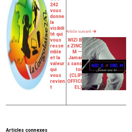
242
vous
donne
la
visibili
Article suivant
té qui
vous
WIZI B
resse
x ZINC
mble
M —
et la
Jamai
valeur
s sans
qui
toi
vous
(CLIP
revien
OFFICI
t
EL)
Articles connexes