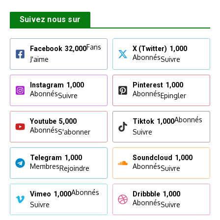
Suivez nous sur
Fans
Facebook
32,000
X (Twitter)
1,000
Abonnés
J'aime
Suivre
Instagram
1,000
Pinterest
1,000
Abonnés
Abonnés
Suivre
Epingler
Abonnés
Youtube
5,000
Tiktok
1,000
Abonnés
S'abonner
Suivre
Telegram
1,000
Soundcloud
1,000
Membres
Abonnés
Rejoindre
Suivre
Abonnés
Vimeo
1,000
Dribbble
1,000
Abonnés
Suivre
Suivre