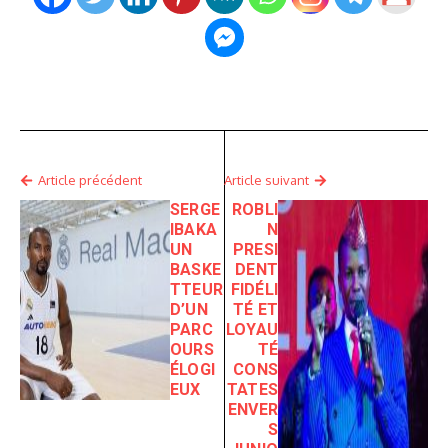
Article précédent
Article suivant
SERGE
ROBLI
IBAKA
N
UN
PRESI
BASKE
DENT
TTEUR
FIDÉLI
D’UN
TÉ ET
PARC
LOYAU
OURS
TÉ
ÉLOGI
CONS
EUX
TATES
ENVER
S