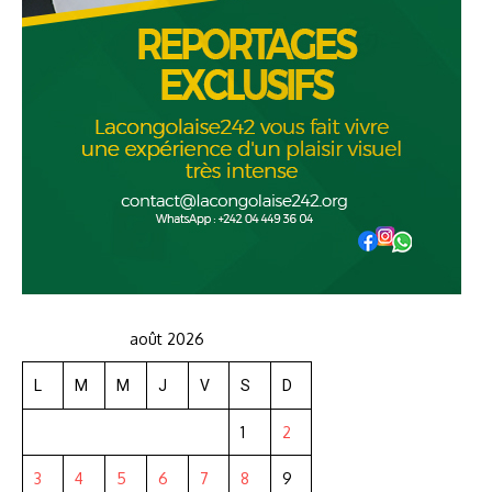
août 2026
L
M
M
J
V
S
D
1
2
3
4
5
6
7
8
9