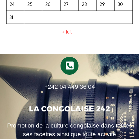
24
25
26
27
28
29
30
31
« Juil
+242 04 449 36 04
Promotion de la culture congolaise dans toutes
ses facettes ainsi que toute activité