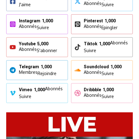
Abonnés
J'aime
Suivre
Instagram
1,000
Pinterest
1,000
Abonnés
Abonnés
Suivre
Epingler
Abonnés
Youtube
5,000
Tiktok
1,000
Abonnés
S'abonner
Suivre
Telegram
1,000
Soundcloud
1,000
Membres
Abonnés
Rejoindre
Suivre
Abonnés
Vimeo
1,000
Dribbble
1,000
Abonnés
Suivre
Suivre