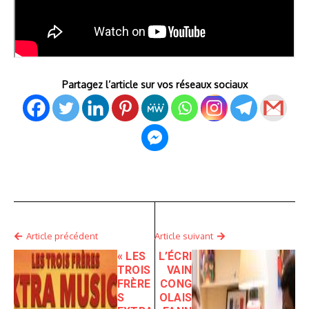
Partagez l’article sur vos réseaux sociaux
Article précédent
Article suivant
« LES
L’ÉCRI
TROIS
VAIN
FRÈRE
CONG
S
OLAIS