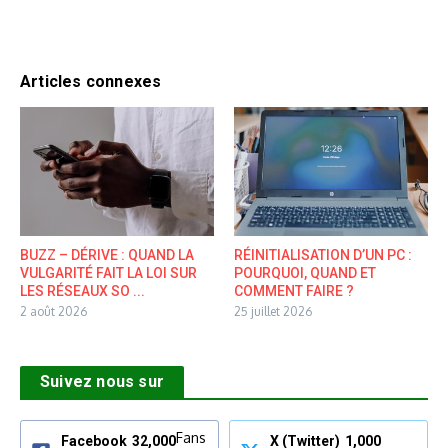
Articles connexes
BUZZ – DÉRIVE : QUAND LA
RÉINITIALISATION D’UN PC :
VULGARITÉ FAIT LA LOI SUR
POURQUOI, QUAND ET
LES RÉSEAUX SO ...
COMMENT FAIRE ?
2 août 2026
25 juillet 2026
Suivez nous sur
Fans
Facebook
32,000
X (Twitter)
1,000