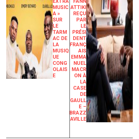
EXTRA
FANN
MUSIC
ATTIKI
A »
REÇU
SUR
PAR
LE
LE
TARM
PRÉSI
AC DE
DENT
LA
FRANÇ
MUSIQ
AIS
UE
EMMA
CONG
NUEL
OLAIS
MACR
E
ON À
LA
CASE
DE
GAULL
E –
BRAZZ
AVILLE