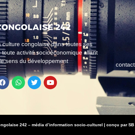
a culture congolaise dans toutes ses
e toute activité socioéconomique allant
le sens du développement
contac
ongolaise 242 – média d’information socio-culturel
|
conçu par SB