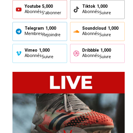
Youtube
5,000
Tiktok
1,000
Abonnés
Abonnés
S'abonner
Suivre
Telegram
1,000
Soundcloud
1,000
Membres
Abonnés
Rejoindre
Suivre
Vimeo
1,000
Dribbble
1,000
Abonnés
Abonnés
Suivre
Suivre