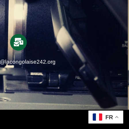
t@lacongolaise242.org
FR