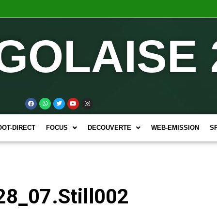
GOLAISE 
OOT-DIRECT
FOCUS
DECOUVERTE
WEB-EMISSION
S
8_07.Still002