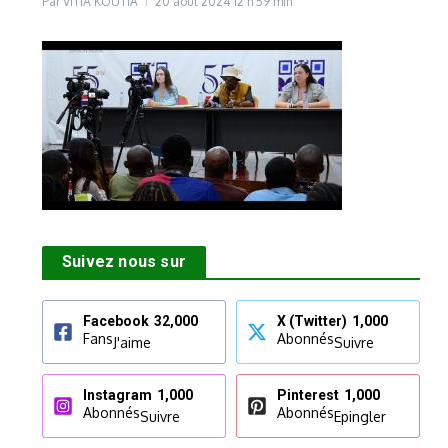
Par
VITIA KOUTIA
20 août 2024
12 h 59 min
Suivez nous sur
Facebook
32,000
X (Twitter)
1,000
Fans
Abonnés
J'aime
Suivre
Instagram
1,000
Pinterest
1,000
Abonnés
Abonnés
Suivre
Epingler