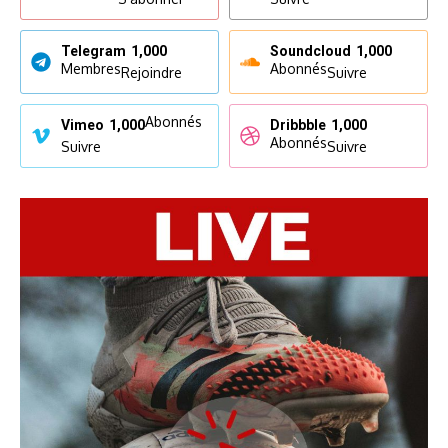
Telegram
1,000
Soundcloud
1,000
Membres
Abonnés
Rejoindre
Suivre
Abonnés
Vimeo
1,000
Dribbble
1,000
Abonnés
Suivre
Suivre