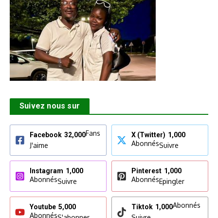
Suivez nous sur
Fans
Facebook
32,000
X (Twitter)
1,000
Abonnés
J'aime
Suivre
Instagram
1,000
Pinterest
1,000
Abonnés
Abonnés
Suivre
Epingler
Abonnés
Youtube
5,000
Tiktok
1,000
Abonnés
S'abonner
Suivre