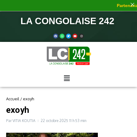
Partenaria
LA CONGOLAISE 242
Accueil
/
exoyh
exoyh
Par
VITIA KOUTIA
22 octobre 2025
11 h 53 min