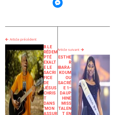
Article précédent
B.LE
Article suivant
RÉDEM
PTÉ
ESTHE
EXALT
R
E LE
IBARA-
SACRI
KOUM
FICE
OU
DE
SACRÉ
JÉSUS
E 1ʳᵉ
CHRIS
DAUP
T
HINE
DANS
MISS
‘MON
TALEN
ASSUR
T EN