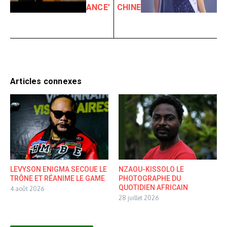
ANCE’
CHINE
Articles connexes
LEVYSON ENIGMA SECOUE LE
NZAOU-KISSOLO LE
TRÔNE ET RÉANIME LE GAME
PHOTOGRAPHE DU
QUOTIDIEN AFRICAIN
4 août 2026
28 juillet 2026