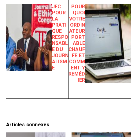
JEC
POUR
POUR
QUOI
LA
VOTRE
PRATI
ORDIN
QUE
ATEUR
RESPO
PORT
NSABL
ABLE
E DU
CHAUF
JOURN
FE ET
ALISM
COMM
E
ENT Y
REMÉD
IER
Articles connexes