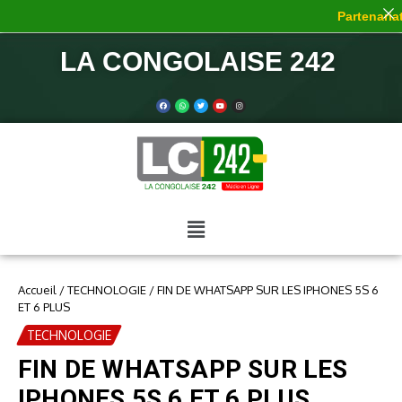
Partenariat 
LA CONGOLAISE 242
Accueil
/
TECHNOLOGIE
/
FIN DE WHATSAPP SUR LES IPHONES 5S 6
ET 6 PLUS
TECHNOLOGIE
FIN DE WHATSAPP SUR LES
IPHONES 5S 6 ET 6 PLUS