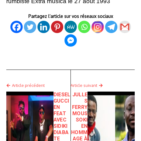
rumbiste Extra musica le 27 août 1993
Partagez l’article sur vos réseaux sociaux
Article précédent
Article suivant
DIESEL
JULLE
GUCCI
S
EN
FERRY
FEAT
MOUS
AVEC
SOKI
SIDIKI
EN
DIABA
HOMM
TE
AGE À