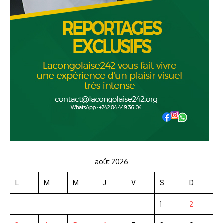
août 2026
L
M
M
J
V
S
D
1
2