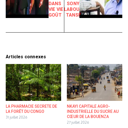
DANS
SONY
VIE VIE
LABOU
GOÛT
TANSI
Articles connexes
LA PHARMACIE SECRETE DE
NKAYI CAPITALE AGRO-
LA FORÊT DU CONGO
INDUSTRIELLE DU SUCRE AU
CŒUR DE LA BOUENZA
31 juillet 2026
27 juillet 2026