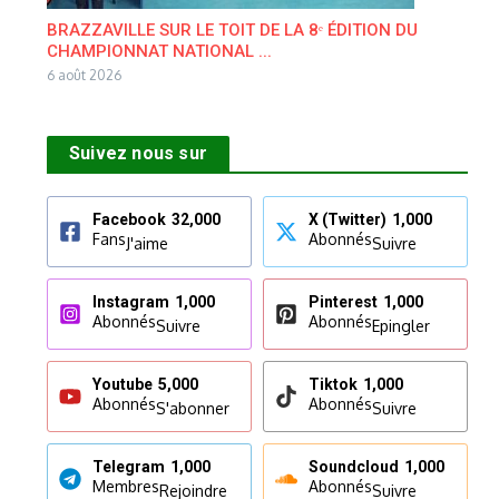
BRAZZAVILLE SUR LE TOIT DE LA 8ᵉ ÉDITION DU
CHAMPIONNAT NATIONAL ...
6 août 2026
Suivez nous sur
Facebook
32,000
X (Twitter)
1,000
Fans
Abonnés
J'aime
Suivre
Instagram
1,000
Pinterest
1,000
Abonnés
Abonnés
Suivre
Epingler
Youtube
5,000
Tiktok
1,000
Abonnés
Abonnés
S'abonner
Suivre
Telegram
1,000
Soundcloud
1,000
Membres
Abonnés
Rejoindre
Suivre