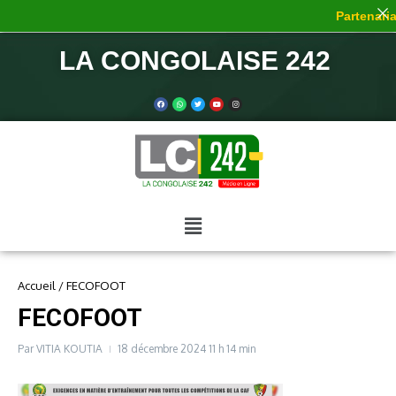
Partenaria
LA CONGOLAISE 242
Accueil
/
FECOFOOT
FECOFOOT
Par
VITIA KOUTIA
18 décembre 2024
11 h 14 min