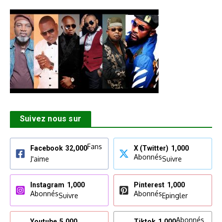
Suivez nous sur
Fans
Facebook
32,000
X (Twitter)
1,000
Abonnés
J'aime
Suivre
Instagram
1,000
Pinterest
1,000
Abonnés
Abonnés
Suivre
Epingler
Abonnés
Youtube
5,000
Tiktok
1,000