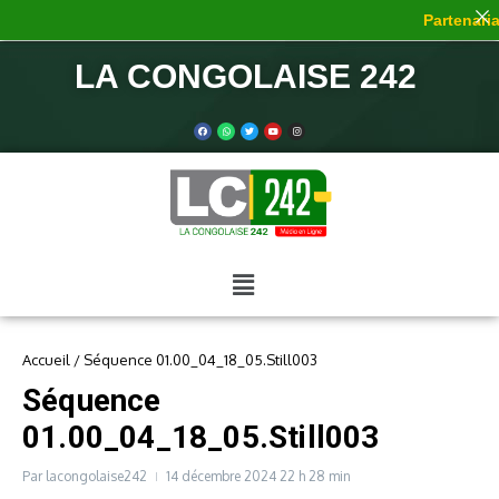
Partenariat
LA CONGOLAISE 242
Accueil
/
Séquence 01.00_04_18_05.Still003
Séquence
01.00_04_18_05.Still003
Par
lacongolaise242
14 décembre 2024
22 h 28 min