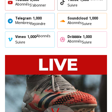
Abonnés
S'abonner
Suivre
Telegram
1,000
Soundcloud
1,000
Membres
Abonnés
Rejoindre
Suivre
Abonnés
Vimeo
1,000
Dribbble
1,000
Abonnés
Suivre
Suivre