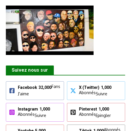
Suivez nous sur
Fans
Facebook
32,000
X (Twitter)
1,000
Abonnés
J'aime
Suivre
Instagram
1,000
Pinterest
1,000
Abonnés
Abonnés
Suivre
Epingler
Abonnés
Youtube
5,000
Tiktok
1,000