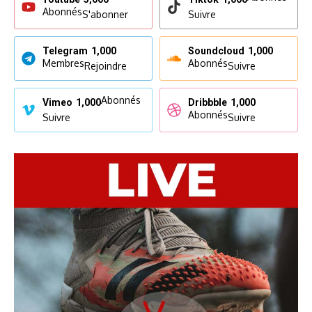
Abonnés
S'abonner
Suivre
Telegram
1,000
Soundcloud
1,000
Membres
Abonnés
Rejoindre
Suivre
Abonnés
Vimeo
1,000
Dribbble
1,000
Abonnés
Suivre
Suivre