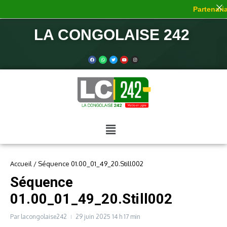
Partenariat
LA CONGOLAISE 242
Accueil
/
Séquence 01.00_01_49_20.Still002
Séquence
01.00_01_49_20.Still002
Par
lacongolaise242
29 juin 2025
14 h 17 min