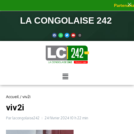
Partenariat
LA CONGOLAISE 242
Accueil
/
viv2i
viv2i
Par
lacongolaise242
24 février 2024
10 h 22 min